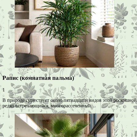
Рапис (комнатная пальма)
1
В природе существует около пятнадцати видов этой роскошной
редко встречающийся, многорассеченный…