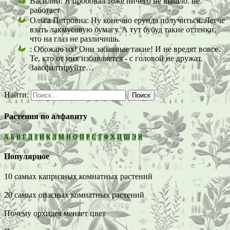
Василий:
Я пробовал тоже ничего не вышло. не
работает
Ольга Петровна:
Ну конечно ерунда получиться. Легче
взять лакмусовую бумагу. А тут бубуд такие оттенки,
что на глаз не различишь.
:
Обожаю их! Они забавные такие! И не вредят вовсе.
Те, кто от них избавляется - с головой не дружат.
Заасфалтируйте…
Найти:
Растения по алфавиту
А
Б
В
Г
Д
З
И
К
Л
М
Н
О
П
Р
С
Т
Ф
Х
Ц
Ш
Э
Я
Популярное
10 самых капризных комнатных растений
20 самых опасных комнатных растений
Почему орхидея меняет цвет