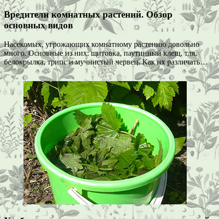
Вредители комнатных растений. Обзор
основных видов
Насекомых, угрожающих комнатному растению довольно
много. Основные из них: щитовка, паутинный клещ, тля,
белокрылка, трипс и мучнистый червец. Как их различать…