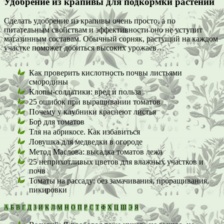
Удобрение из крапивы для подкормки растений
Сделать удобрение из крапивы очень просто, а по
питательным свойствам и эффективности оно не уступит
магазинным составам. Обычный сорняк, растущий на каждом
участке поможет добиться высоких урожаев…
Как проверить кислотность почвы листьями
смородины
Клопы-солдатики: вред и польза
25 ошибок при выращивании томатов
Почему у клубники краснеют листья
Бор для томатов
Тля на абрикосе. Как избавиться
Ловушка для медведки в огороде
Метод Маслова: высадка томатов лежа
25 неприхотливых цветов для влажных участков и
почв
Томаты на рассаду: без замачивания, проращивания,
пикировки
А
Б
В
Г
Д
З
И
К
Л
М
Н
О
П
Р
С
Т
Ф
Х
Ц
Ш
Э
Я