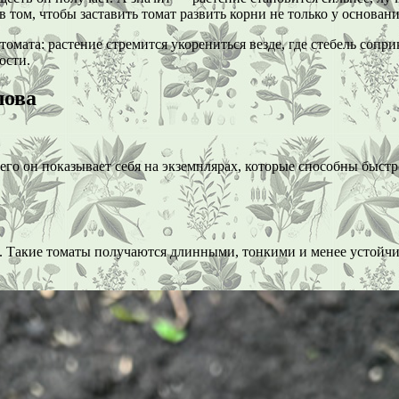
том, чтобы заставить томат развить корни не только у основания
омата: растение стремится укорениться везде, где стебель сопри
ости.
лова
его он показывает себя на экземплярах, которые способны быст
й. Такие томаты получаются длинными, тонкими и менее устойч