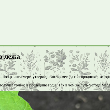
в лежа
к, по крайней мере, утверждал автор метода и огородники, кото
получил только в последние годы. Так в чем же суть метода Мас