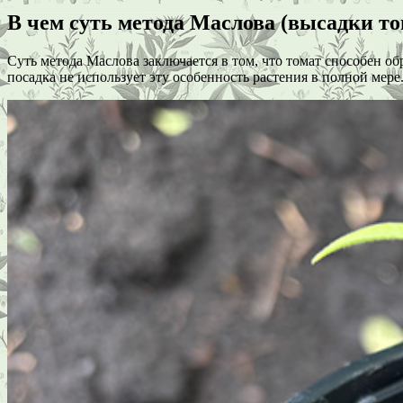
В чем суть метода Маслова (высадки то
Суть метода Маслова заключается в том, что томат способен о
посадка не использует эту особенность растения в полной ме