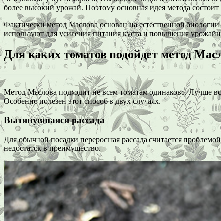
более высокий урожай. Поэтому основная идея метода состоит в 
Фактически метод Маслова основан на естественной биологии т
используют для усиления питания куста и повышения урожайн
Для каких томатов подойдет метод Мас
Метод Маслова подходит не всем томатам одинаково. Лучше вс
Особенно полезен этот способ в двух случаях.
Вытянувшаяся рассада
Для обычной посадки переросшая рассада считается проблемо
недостаток в преимущество.