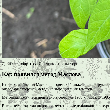
Давайте разбираться. И начнем с предыстории.
Как появился метод Маслова
Игорь Михайлович Маслов — советский инженер-конструктор и
благодаря авторской методике выращивания томатов.
Методика появилась примерно в середине 1980-х годов. В 198
Впервые метод стал широко известен после публикации в журн