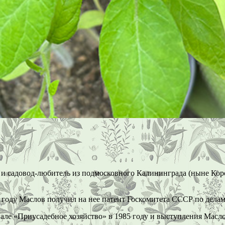
 садовод-любитель из подмосковного Калининграда (ныне Коро
5 году Маслов получил на нее патент Госкомитета СССР по дела
але «Приусадебное хозяйство» в 1985 году и выступления Масло