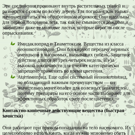
Эти соединения проникают внутрь растительных тканей и
разносятся с соком по всему дереву. Тля погибает, как только
начинает питаться на обработанном абрикосе. Они идеальны
для первой половины лета, так как не смываются дождями и
защищают даже те молодые листья, которые отросли после
опрыскивания.
Имидаклоприд и Тиаметоксам. Вещества из класса
неоникотиноидов. Они блокируют передачу нервных
импульсов у насекомых, вызывая их гибель. Защитное
действие длится до трех-четырех недель. Из-за
высокой токсичности для пчел их категорически
запрещено применять во время цветения.
Ацетамиприд. Еще один системный неоникотиноид,
но обладающий важным преимуществом — он
значительно менее опасен для полезных опылителей,
поэтому препараты на его основе часто выбирают для
эффективных обработок сразу после цветения.
Контактно-кишечные действующие вещества (быстрая
зачистка)
Они работают при прямом попадании на тело насекомого. Их
целесообразно использовать, когда нужно мгновенно сбить