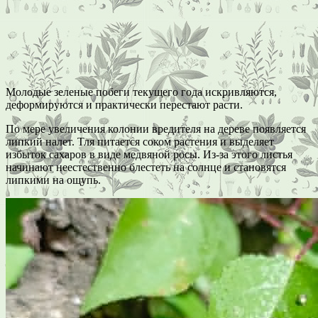
Молодые зеленые побеги текущего года искривляются,
деформируются и практически перестают расти.
По мере увеличения колонии вредителя на дереве появляется
липкий налет. Тля питается соком растения и выделяет
избыток сахаров в виде медвяной росы. Из-за этого листья
начинают неестественно блестеть на солнце и становятся
липкими на ощупь.