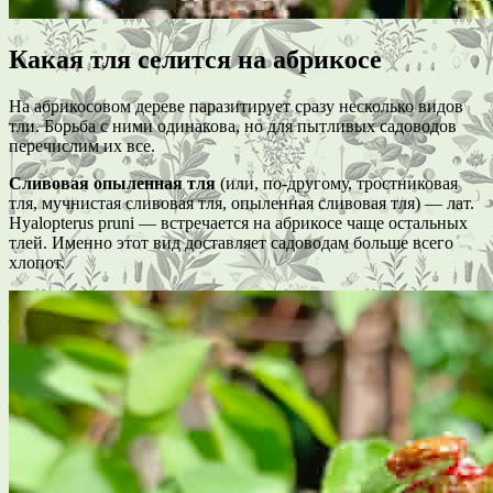
Какая тля селится на абрикосе
На абрикосовом дереве паразитирует сразу несколько видов
тли. Борьба с ними одинакова, но для пытливых садоводов
перечислим их все.
Сливовая опыленная тля
(или, по-другому, тростниковая
тля, мучнистая сливовая тля, опыленная сливовая тля) — лат.
Hyalopterus pruni — встречается на абрикосе чаще остальных
тлей. Именно этот вид доставляет садоводам больше всего
хлопот.