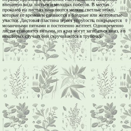
внешнего вида листьев и молодых побегов. В местах
проколов на листьях появляются мелкие светлые точки,
которые со временем сливаются в бледные или желтоватые
участки. Листовая пластина теряет упругость, покрывается
мозаичными пятнами и постепенно желтеет. Одновременно
листья становятся вялыми, их края могут загибаться вниз, а в
некоторых случаях они скручиваются в трубочку.