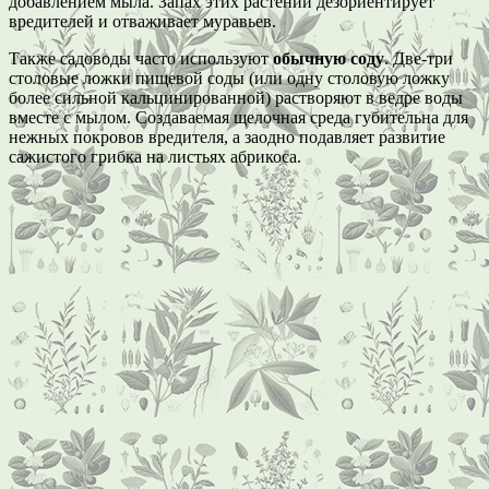
добавлением мыла. Запах этих растений дезориентирует
вредителей и отваживает муравьев.
Также садоводы часто используют
обычную соду
. Две-три
столовые ложки пищевой соды (или одну столовую ложку
более сильной кальцинированной) растворяют в ведре воды
вместе с мылом. Создаваемая щелочная среда губительна для
нежных покровов вредителя, а заодно подавляет развитие
сажистого грибка на листьях абрикоса.