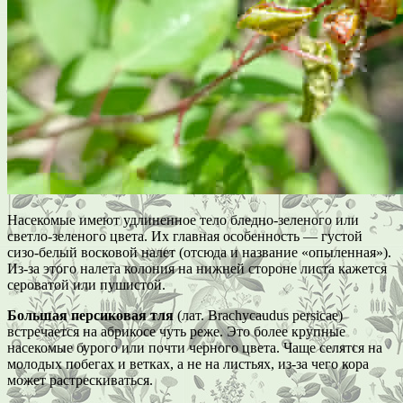
Насекомые имеют удлиненное тело бледно-зеленого или
светло-зеленого цвета. Их главная особенность — густой
сизо-белый восковой налет (отсюда и название «опыленная»).
Из-за этого налета колония на нижней стороне листа кажется
сероватой или пушистой.
Большая персиковая тля
(лат. Brachycaudus persicae)
встречается на абрикосе чуть реже. Это более крупные
насекомые бурого или почти черного цвета. Чаще селятся на
молодых побегах и ветках, а не на листьях, из-за чего кора
может растрескиваться.