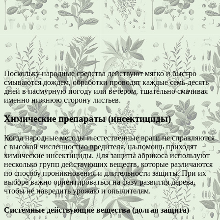
Поскольку народные средства действуют мягко и быстро
смываются дождем, обработки проводят каждые семь-десять
дней в пасмурную погоду или вечером, тщательно смачивая
именно нижнюю сторону листьев.
Химические препараты (инсектициды)
Когда народные методы и естественные враги не справляются
с высокой численностью вредителя, на помощь приходят
химические инсектициды. Для защиты абрикоса используют
несколько групп действующих веществ, которые различаются
по способу проникновения и длительности защиты. При их
выборе важно ориентироваться на фазу развития дерева,
чтобы не навредить урожаю и опылителям.
Системные действующие вещества (долгая защита)