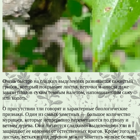
Очень быстро на сладких выделениях развивается сажистый
грибок, который покрывает листья, веточки и иногда даже
завязи плодов сухим темным налетом, напоминающим сажу
или копоть.
О присутствии тли говорят и характерные биологические
признаки. Один из самых заметных — большое количество
муравьев, которые непрерывно перемещаются по стволу и
ветвям дерева. Они питаются сладкими выделениями тли и
защищают ее колонии от естественных врагов. Кроме того, на
листьях, ветках и под деревом можно заметить мелкие белые