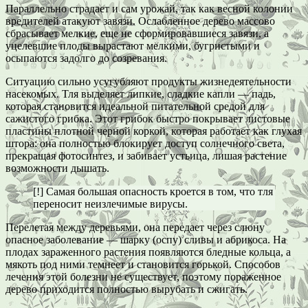
Параллельно страдает и сам урожай, так как весной колонии
вредителей атакуют завязи. Ослабленное дерево массово
сбрасывает мелкие, еще не сформировавшиеся завязи, а
уцелевшие плоды вырастают мелкими, бугристыми и
осыпаются задолго до созревания.
Ситуацию сильно усугубляют продукты жизнедеятельности
насекомых. Тля выделяет липкие, сладкие капли — падь,
которая становится идеальной питательной средой для
сажистого грибка. Этот грибок быстро покрывает листовые
пластины плотной черной коркой, которая работает как глухая
штора: она полностью блокирует доступ солнечного света,
прекращая фотосинтез, и забивает устьица, лишая растение
возможности дышать.
[!] Самая большая опасность кроется в том, что тля
переносит неизлечимые вирусы.
Перелетая между деревьями, она передает через слюну
опасное заболевание — шарку (оспу) сливы и абрикоса. На
плодах зараженного растения появляются бледные кольца, а
мякоть под ними темнеет и становится горькой. Способов
лечения этой болезни не существует, поэтому пораженное
дерево приходится полностью вырубать и сжигать.