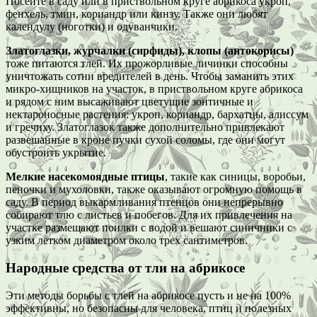
Посейте в саду или в приствольном круге абрикоса укроп,
фенхель, тмин, кориандр или кинзу. Также они любят
календулу (ноготки) и одуванчики.
Златоглазки, журчалки (сирфиды), клопы (антокорисы)
тоже питаются тлей. Их прожорливые личинки способны
уничтожать сотни вредителей в день. Чтобы заманить этих
микро-хищников на участок, в приствольном круге абрикоса
и рядом с ним высаживают цветущие зонтичные и
нектароносные растения: укроп, кориандр, бархатцы, алиссум
и гречиху. Златоглазок также дополнительно привлекают
развешанные в кроне пучки сухой соломы, где они могут
обустроить укрытие.
Мелкие насекомоядные птицы
, такие как синицы, воробьи,
пеночки и мухоловки, также оказывают огромную помощь в
саду. В период выкармливания птенцов они непрерывно
собирают тлю с листьев и побегов. Для их привлечения на
участке размещают поилки с водой и вешают синичники с
узким летком диаметром около трех сантиметров.
Народные средства от тли на абрикосе
Эти методы борьбы с тлей на абрикосе пусть и не на 100%
эффективны, но безопасны для человека, птиц и полезных