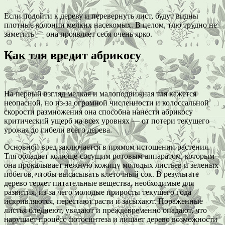
Если подойти к дереву и перевернуть лист, будут видны
плотные колонии мелких насекомых. В целом, тлю трудно не
заметить — она проявляет себя очень ярко.
Как тля вредит абрикосу
На первый взгляд мелкая и малоподвижная тля кажется
неопасной, но из-за огромной численности и колоссальной
скорости размножения она способна нанести абрикосу
критический ущерб на всех уровнях — от потери текущего
урожая до гибели всего дерева.
Основной вред заключается в прямом истощении растения.
Тля обладает колюще-сосущим ротовым аппаратом, которым
она прокалывает нежную кожицу молодых листьев и зеленых
побегов, чтобы высасывать клеточный сок. В результате
дерево теряет питательные вещества, необходимые для
развития, из-за чего молодые приросты текущего года
искривляются, перестают расти и засыхают. Пораженные
листья бледнеют, увядают и преждевременно опадают, что
нарушает процесс фотосинтеза и лишает дерево возможности