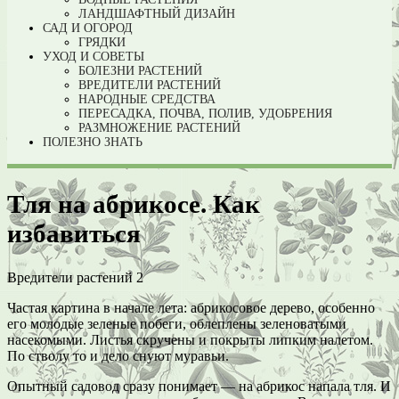
ЛАНДШАФТНЫЙ ДИЗАЙН
САД И ОГОРОД
ГРЯДКИ
УХОД И СОВЕТЫ
БОЛЕЗНИ РАСТЕНИЙ
ВРЕДИТЕЛИ РАСТЕНИЙ
НАРОДНЫЕ СРЕДСТВА
ПЕРЕСАДКА, ПОЧВА, ПОЛИВ, УДОБРЕНИЯ
РАЗМНОЖЕНИЕ РАСТЕНИЙ
ПОЛЕЗНО ЗНАТЬ
Тля на абрикосе. Как
избавиться
Вредители растений
2
Частая картина в начале лета: абрикосовое дерево, особенно
его молодые зеленые побеги, облеплены зеленоватыми
насекомыми. Листья скручены и покрыты липким налетом.
По стволу то и дело снуют муравьи.
Опытный садовод сразу понимает — на абрикос напала тля. И