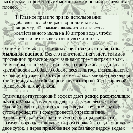
насекомых, а применять их можно даже в период созревания
плодов.
[!] Главное правило при их использовании —
добавлять в любой раствор прилипатель,
например, 40 граммов жидкого или тертого
хозяйственного мыла на 10 литров воды, чтобы
средство не стекало с глянцевых листьев.
Одним из самых эффективных средств считается
зольно-
мыльный раствор
. Для его приготовления триста граммов
просеянной древесной золы заливают тремя литрами воды,
кипятят около получаса, после чего процеживают, доливают
чистой водой до общего объема десять литров и смешивают с
мыльной стружкой. Этот состав не только склеивает дыхальца
тли, приводя к ее гибели, но и служит хорошей внекорневой
подкормкой для абрикоса.
Отличный отпугивающий эффект дают
резкие растительные
настои
. Можно измельчить двести граммов чеснока или
луковой шелухи, настоять в ведре воды в течение двух-трех
суток, процедить и сразу провести опрыскивание.
Аналогично работает настой сухой горчицы, когда сто
граммов порошка заливают литром горячей воды, настаивают
двое суток, а перед применением разбавляют ведром воды с