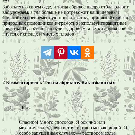
***
Заботьтесь о своем саде, и тогда абрикос щедро отблагодарит
вас урожаем, а тля больше не потревожит ваши деревья!
Сочетайте своевременную профилактику, привлекайте в сад
природных помощников и грамотно используйте защитные
средства. Пусть ваш сад будет здоровым, а ветки абрикосов
гнутся от спелых и чистых плодов!
2 Комментариев к Тля на абрикосе. Как избавиться
Лиля
Спасибо! Много способов. Я обычно или
механически удаляю веточки, или смываю водой. О
особо запущенных случаях — раствором золы