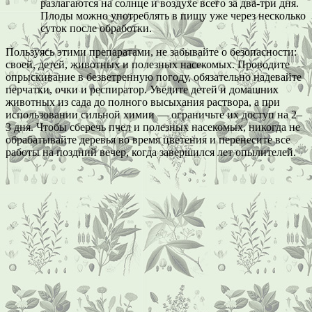
разлагаются на солнце и воздухе всего за два-три дня.
Плоды можно употреблять в пищу уже через несколько
суток после обработки.
Пользуясь этими препаратами, не забывайте о безопасности:
своей, детей, животных и полезных насекомых. Проводите
опрыскивание в безветренную погоду, обязательно надевайте
перчатки, очки и респиратор. Уведите детей и домашних
животных из сада до полного высыхания раствора, а при
использовании сильной химии — ограничьте их доступ на 2–
3 дня. Чтобы сберечь пчел и полезных насекомых, никогда не
обрабатывайте деревья во время цветения и перенесите все
работы на поздний вечер, когда завершился лет опылителей.