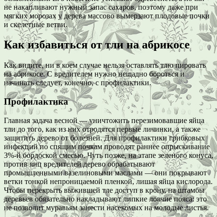
не накапливают нужный запас сахаров, поэтому даже при
мягких морозах у дерева массово вымерзают плодовые почки
и скелетные ветви.
Как избавиться от тли на абрикосе
Как видите, ни в коем случае нельзя оставлять тлю пировать
на абрикосе. С вредителем нужно нещадно бороться и
начинать следует, конечно, с профилактики.
Профилактика
Главная задача весной — уничтожить перезимовавшие яйца
тли до того, как из них отродятся первые личинки, а также
защитить дерево от болезней. Для профилактики грибковых
инфекций по спящим почкам проводят раннее опрыскивание
3%-й бордоской смесью. Чуть позже, на этапе зеленого конуса,
против яиц вредителей дерево обрабатывают
промышленными вазелиновыми маслами — они покрывают
ветки тонкой непроницаемой пленкой, лишая яйца кислорода.
Чтобы перекрыть выжившей тле доступ в крону, на штамбы
деревьев обязательно накладывают липкие ловчие пояса: это
не позволит муравьям занести насекомых на молодые листья.