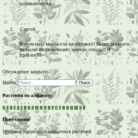
поливаю ветки.
Сергей
В этом году много тли на абрикосе! Никогда такого
не было! Незаню может занесло откуда?! Я
удивлен!!!
Обсуждение закрыто.
Найти:
Растения по алфавиту
А
Б
В
Г
Д
З
И
К
Л
М
Н
О
П
Р
С
Т
Ф
Х
Ц
Ш
Э
Я
Популярное
10 самых капризных комнатных растений