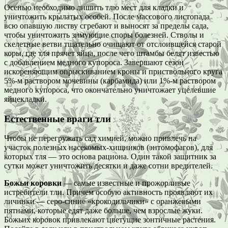
Осенью необходимо лишить тлю мест для кладки и
уничтожить крылатых особей. После массового листопада
всю опавшую листву сгребают и выносят за пределы сада,
чтобы уничтожить зимующие споры болезней. Стволы и
скелетные ветви тщательно очищают от отслоившейся старой
коры, где тля прячет яйца, после чего штамбы белят известью
с добавлением медного купороса. Завершают сезон
искореняющим опрыскиванием кроны и приствольного круга
5%-м раствором мочевины (карбамида) или 1%-м раствором
медного купороса, что окончательно уничтожает уцелевшие
яйцекладки.
Естественные враги тли
Чтобы не перегружать сад химией, можно привлечь на
участок полезных насекомых-хищников (энтомофагов), для
которых тля — это основа рациона. Один такой защитник за
сутки может уничтожить десятки и даже сотни вредителей.
Божьи коровки
— самые известные и прожорливые
истребители тли. Причем особую активность проявляют их
личинки — серо-синие «крокодильчики» с оранжевыми
пятнами, которые едят даже больше, чем взрослые жуки.
Божьих коровок привлекают цветущие зонтичные растения.