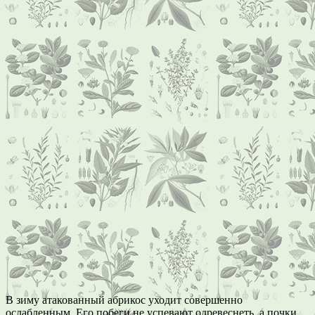
В зиму атакованный абрикос уходит совершенно
ослабленным. Его побеги не успевают одревеснеть, а почки