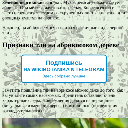
Зеленая персиковая тля
(лат. Myzus persicae) также атакует
абрикос. Она мелкая, желтовато-зеленая. Более всеядна и
часто переносится ветром со скрученных листьев персика или
овощных культур на абрикос.
Наконец, на абрикосе могут селиться различные виды черной
тли.
Признаки тли на абрикосовом дереве
Подпишись
на WIKIBOTANIKA в TELEGRAM
Здесь собрано лучшее
Заметить появление тли на абрикосе можно даже до того, как
вы увидите самих насекомых. Вредитель оставляет очень
характерные следы. Повреждения делятся на первичные
(визуальные изменения дерева) и вторичные (последствия
жизнедеятельности).