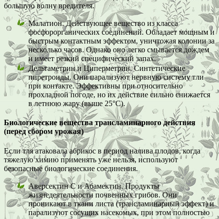
большую волну вредителя.
Малатион. Действующее вещество из класса
фосфорорганических соединений. Обладает мощным и
быстрым контактным эффектом, уничтожая колонии за
несколько часов. Однако оно легко смывается дождем
и имеет резкий специфический запах.
Дельтаметрин и Циперметрин. Синтетические
пиретроиды. Они парализуют нервную систему тли
при контакте. Эффективны при относительно
прохладной погоде, но их действие сильно снижается
в летнюю жару (выше 25°C).
Биологические вещества трансламинарного действия
(перед сбором урожая)
Если тля атаковала абрикос в период налива плодов, когда
тяжелую химию применять уже нельзя, используют
безопасные биологические соединения.
Аверсектин С и Абамектин. Продукты
жизнедеятельности почвенных грибов. Они
проникают в ткани листа (трансламинарный эффект) и
парализуют сосущих насекомых, при этом полностью