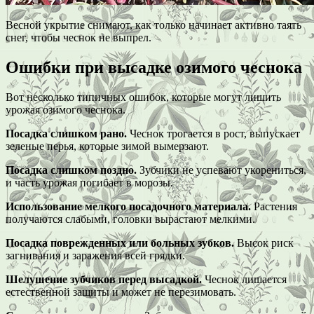
Весной укрытие снимают, как только начинает активно таять
снег, чтобы чеснок не выпрел.
Ошибки при высадке озимого чеснока
Вот несколько типичных ошибок, которые могут лишить
урожая озимого чеснока.
Посадка слишком рано.
Чеснок трогается в рост, выпускает
зеленые перья, которые зимой вымерзают.
Посадка слишком поздно.
Зубчики не успевают укорениться,
и часть урожая погибает в морозы.
Использование мелкого посадочного материала.
Растения
получаются слабыми, головки вырастают мелкими.
Посадка поврежденных или больных зубков.
Высок риск
загнивания и заражения всей грядки.
Шелушение зубчиков перед высадкой.
Чеснок лишается
естественной защиты и может не перезимовать.