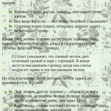
хорошо:
Бобовые (горох, фасоль, бобы) — обогащают почву
азотом.
Все виды капусты — нет общих болезней с чесноком.
Столовая зелень (укроп, петрушка, шпинат, салат) —
не истощают почву.
Кроме того, чеснок отлично растет после злаковых (овес,
пшеница, ячмень, кукуруза, рожь) и сидератов (люпин,
гречиха, фацелия, белая горчица).
[!] Опыт показывает, что озимый чеснок дает
отличный урожай в паре с горчицей. В конце
августа высаживаем горчицу, когда она слегка
подрастет прямо в нее высаживаем чеснок.
Но есть и культуры, после которых чеснок сажать не
рекомендуется. Вот они:
Лук, чеснок, другие луковые — общие болезни и
вредители, истощение почвы. Возврат на прежнее
место возможен не ранее, чем через 3 года.
Картофель — также истощает почву и повышает риск
развития грибковых заболеваний.