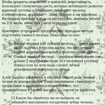
Чтобы ускорить укоренение и повысить зимостойкость,
используют стимуляторы роста, которые активируют развитие
корневой системы и повышают иммунитет чеснока
(гиббереллины, ауксины) — Эпин, Циркон и им подобные.
Растворить препарат в воде по инструкции, замочить чеснок
на 2–6 часов, затем просушить перед посадкой.
Некоторые огородники предпочитают народные методы
подготовки озимого чеснока. Некоторые из них:
Настой чеснока или луковой шелухи — зубки держат
около получаса в теплом настое, что обеспечивает
слабый антибактериальный и фунгицидный эффект.
Слабый соляной раствор — короткое замачивание (не
дольше 5 минут) в растворе 10 г (половина столовая
ложка) соли на литр воды служит легкой
дезинфекцией поверхности зубков.
А вот надолго замачивать в обычной теплой воде озимый
чеснок не рекомендуется. Такое замачивание стимулирует
прорастание и приводит к излишней влаге, что,
применительно в озимой высадке, — совсем не требуется.
[!] Какую бы обработку вы не выбрали, не
забывайте высушивать посадочные зубцы чеснока.