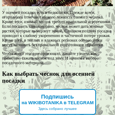
У осенней посадки есть и недостатки. Прежде всего,
огородники отмечают низкую лежкость озимого чеснока.
Кроме того, озимый чеснок требует правильной агротехники.
Если посадить слишком рано, чеснок может дать зеленые
ростки, которые вымерзнут зимой. Слишком поздняя посадка
приводит к слабому укоренению и частичной потере урожая.
Кроме того, в теплых и влажных регионах осенью зубки
могут загнивать без правильной подготовки и обработки.
Чтобы всего этого не произошло, давайте узнаем, как
правильно сажать чеснок под зиму. И начнем с выбора
посадочного материала.
Как выбрать чеснок для осенней
посадки
Подпишись
на WIKIBOTANIKA в TELEGRAM
Здесь собрано лучшее