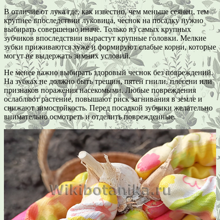
В отличие от лука где, как известно, чем меньше сеянец, тем
крупнее впоследствии луковица, чеснок на посадку нужно
выбирать совершенно иначе. Только из самых крупных
зубчиков впоследствии вырастут крупные головки. Мелкие
зубки приживаются хуже и формируют слабые корни, которые
могут не выдержать зимних условий.
Не менее важно выбирать здоровый чеснок без повреждений.
На зубках не должно быть трещин, пятен гнили, плесени или
признаков поражения насекомыми. Любые повреждения
ослабляют растение, повышают риск загнивания в земле и
снижают зимостойкость. Перед посадкой зубчики желательно
внимательно осмотреть и отделить поврежденные.