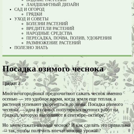
ЛАНДШАФТНЫЙ ДИЗАЙН
САД И ОГОРОД
ГРЯДКИ
УХОД И СОВЕТЫ
БОЛЕЗНИ РАСТЕНИЙ
ВРЕДИТЕЛИ РАСТЕНИЙ
НАРОДНЫЕ СРЕДСТВА
ПЕРЕСАДКА, ПОЧВА, ПОЛИВ, УДОБРЕНИЯ
РАЗМНОЖЕНИЕ РАСТЕНИЙ
ПОЛЕЗНО ЗНАТЬ
Посадка озимого чеснока
Грядки
2
Многие огородники предпочитают сажать чеснок именно
осенью — это удобное время, когда земля еще теплая, а
растения успевают укорениться до зимы. Посадка озимого
чеснока — одна из самых популярных осенних работ на
грядках, которую выполняют в сентябре–октябре.
Но зачем сажать озимый чеснок? И как сделать это правильно
— так, чтобы получить впечатляющий урожай?