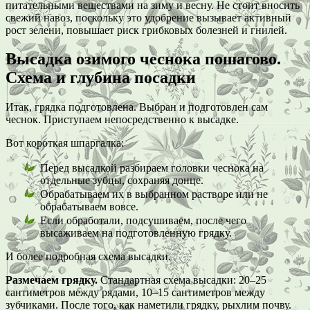
питательными веществами на зиму и весну. Не стоит вносить
свежий навоз, поскольку это удобрение вызывает активный
рост зелени, повышает риск грибковых болезней и гнилей.
Высадка озимого чеснока пошагово.
Схема и глубина посадки
Итак, грядка подготовлена. Выбран и подготовлен сам
чеснок. Приступаем непосредственно к высадке.
Вот короткая шпаргалка:
Перед высадкой разбираем головки чеснока на
отдельные зубцы, сохраняя донце.
Обрабатываем их в выбранном растворе или не
обрабатываем вовсе.
Если обработали, подсушиваем, после чего
высаживаем на подготовленную грядку.
И более подробная схема высадки.
Размечаем грядку.
Стандартная схема высадки: 20–25
сантиметров между рядами, 10–15 сантиметров между
зубчиками. После того, как наметили грядку, рыхлим почву.