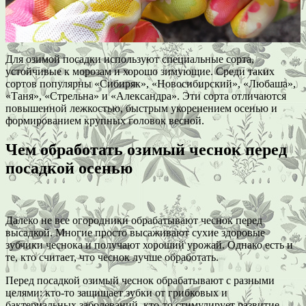
Для озимой посадки используют специальные сорта,
устойчивые к морозам и хорошо зимующие. Среди таких
сортов популярны «Сибиряк», «Новосибирский», «Любаша»,
«Таня», «Стрельна» и «Александра». Эти сорта отличаются
повышенной лежкостью, быстрым укоренением осенью и
формированием крупных головок весной.
Чем обработать озимый чеснок перед
посадкой осенью
Далеко не все огородники обрабатывают чеснок перед
высадкой. Многие просто высаживают сухие здоровые
зубчики чеснока и получают хороший урожай. Однако есть и
те, кто считает, что чеснок лучше обработать.
Перед посадкой озимый чеснок обрабатывают с разными
целями: кто-то защищает зубки от грибковых и
бактериальных заболеваний, кто-то стимулирует развитие