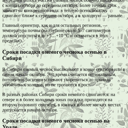
В средней полосе России озимый чеснок обычно высаживают
с конца сентября до середины октября. Более точный срок
зависит от конкретного года: в теплую осень посадку
сдвигают ближе к середине октября, а в холодную — раньше.
Главный ориентир, как и для остальных регионов, —
температура почвы (на глубине около 5–7 сантиметров
должна опуститься до +5…+10 °C и оставаться в этих
пределах).
Сроки посадки озимого чеснока осенью в
Сибири
В Сибири озимый чеснок высаживают в конце сентября или в
самом начале октября. Это время считается оптимальным,
потому что растения успевают укорениться до прихода
устойчивых холодов, но не трогаются в рост.
В разных районах Сибири сроки немного сдвигаются: на
севере и в более холодных зонах посадки приходятся на
вторую половину сентября, в южных и более мягких местах
допускается начало октября.
Сроки посадки озимого чеснока осенью на
Урале