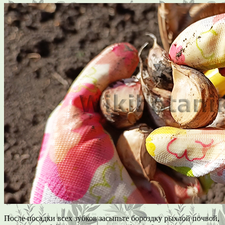
После посадки всех зубков засыпьте бороздку рыхлой почвой,