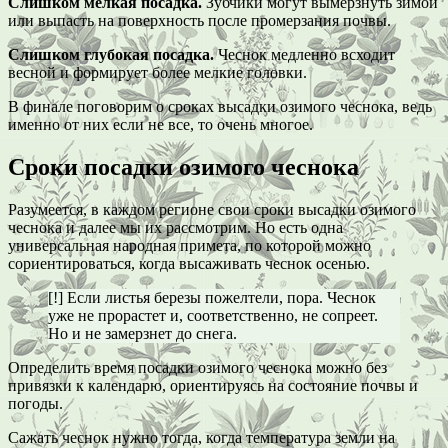
Слишком мелкая посадка.
Зубчики могут вымерзнуть зимой
или выпасть на поверхность после промерзания почвы.
Слишком глубокая посадка.
Чеснок медленно всходит
весной и формирует более мелкие головки.
В финале поговорим о сроках высадки озимого чеснока, ведь
именно от них если не все, то очень многое.
Сроки посадки озимого чеснока
Разумеется, в каждом регионе свои сроки высадки озимого
чеснока и далее мы их рассмотрим. Но есть одна
универсальная народная примета, по которой можно
сориентироваться, когда высаживать чеснок осенью.
[!] Если листья березы пожелтели, пора. Чеснок
уже не прорастет и, соответственно, не сопреет.
Но и не замерзнет до снега.
Определить время посадки озимого чеснока можно без
привязки к календарю, ориентируясь на состояние почвы и
погоды.
Сажать чеснок нужно тогда, когда температура земли на