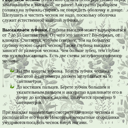
замачиванием и высадкой, не ранее! Аккуратно разбираем
головку на зубчики, стараясь не повредить оболочку и донце.
Шелушить и чистить чеснок не надо, поскольку оболочка
служит естественной защитой зубчика.
Высаживаем зубчики.
Глубина высадки может варьироваться
от 7 до 15 сантиметров. От чего это зависит? Во-первых, от
климата. Считается, что чем севернее, тем на большую
глубину нужно сажать чеснок. Также глубина высадки
зависит от размеров чеснока. Чем больше зубец, тем глубже
его нужно высаживать. Есть две схемы заглубления озимого
чеснока:
На три высоты зубчика. То есть зубчик чеснока
высотой 3 сантиметра должен заглубляться на 9
сантиметров.
До костяшек пальцев. Берете зубчик большим и
указательным пальцем и аккуратно вдавливаете его в
почву до костяшек ладони. Получится примерно 9
сантиметров.
При высадке внимательно смотрите где донце чеснока и
располагайте его внизу. Некоторые неопытные огородники
умудряются посадить чеснок вверх ногами.