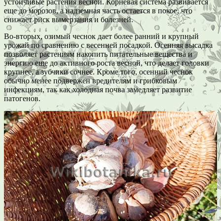
устойчивые растения весной. Корневая система развивается
еще до морозов, а надземная часть остается в покое, что
снижает риск вымерзания и болезней.
Во-вторых, озимый чеснок дает более ранний и крупный
урожай по сравнению с весенней посадкой. Осенняя высадка
позволяет растениям накопить питательные вещества и
энергию еще до активного роста весной, что делает головки
крупнее, а зубчики сочнее. Кроме того, осенний чеснок
обычно менее подвержен вредителям и грибковым
инфекциям, так как холодная почва замедляет развитие
патогенов.