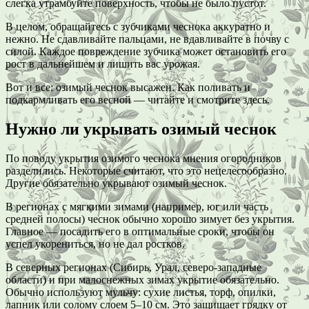
слегка утрамбуйте поверхность, чтобы не было пустот.
В целом, обращайтесь с зубчиками чеснока аккуратно и
нежно. Не сдавливайте пальцами, не вдавливайте в почву с
силой. Каждое повреждение зубчика может остановить его
рост в дальнейшем и лишить вас урожая.
Вот и все: озимый чеснок высажен. Как поливать и
подкармливать его весной — читайте и смотрите здесь.
Нужно ли укрывать озимый чеснок
По поводу укрытия озимого чеснока мнения огородников
разделились. Некоторые считают, что это нецелесообразно.
Другие обязательно укрывают озимый чеснок.
В регионах с мягкими зимами (например, юг или часть
средней полосы) чеснок обычно хорошо зимует без укрытия.
Главное — посадить его в оптимальные сроки, чтобы он
успел укорениться, но не дал ростков.
В северных регионах (Сибирь, Урал, северо-западные
области) и при малоснежных зимах укрытие обязательно.
Обычно используют мульчу: сухие листья, торф, опилки,
лапник или солому слоем 5–10 см. Это защищает грядку от