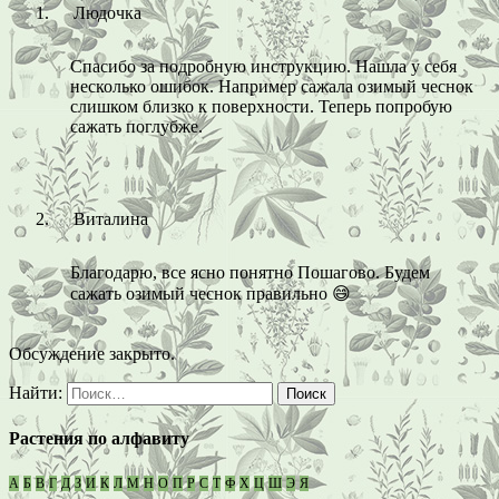
Людочка
Спасибо за подробную инструкцию. Нашла у себя
несколько ошибок. Например сажала озимый чеснок
слишком близко к поверхности. Теперь попробую
сажать поглубже.
Виталина
Благодарю, все ясно понятно Пошагово. Будем
сажать озимый чеснок правильно 😄
Обсуждение закрыто.
Найти:
Растения по алфавиту
А
Б
В
Г
Д
З
И
К
Л
М
Н
О
П
Р
С
Т
Ф
Х
Ц
Ш
Э
Я