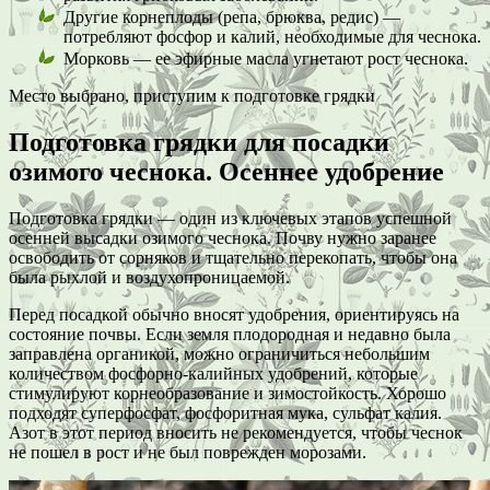
Другие корнеплоды (репа, брюква, редис) —
потребляют фосфор и калий, необходимые для чеснока.
Морковь — ее эфирные масла угнетают рост чеснока.
Место выбрано, приступим к подготовке грядки
Подготовка грядки для посадки
озимого чеснока. Осеннее удобрение
Подготовка грядки — один из ключевых этапов успешной
осенней высадки озимого чеснока. Почву нужно заранее
освободить от сорняков и тщательно перекопать, чтобы она
была рыхлой и воздухопроницаемой.
Перед посадкой обычно вносят удобрения, ориентируясь на
состояние почвы. Если земля плодородная и недавно была
заправлена органикой, можно ограничиться небольшим
количеством фосфорно-калийных удобрений, которые
стимулируют корнеобразование и зимостойкость. Хорошо
подходят суперфосфат, фосфоритная мука, сульфат калия.
Азот в этот период вносить не рекомендуется, чтобы чеснок
не пошел в рост и не был поврежден морозами.