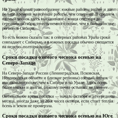
На Урале климат разнообразнее: южные районы теплее и дают
больше времени на осенние работы, чем северные. В среднем
озимый чеснок здесь высаживают с конца сентября до
середины октября, то есть немного позже, чем в большинстве
регионов Сибири.
То есть можно сказать так: в северных районах Урала сроки
совпадают с Сибирью, а в южных посадка обычно смещается
на неделю–полторы позже.
Сроки посадки озимого чеснока осенью на
Северо-Западе
На Северо-Западе России (Ленинградская, Псковская,
Новгородская области и близкие регионы) озимый чеснок
высаживают позже, чем в Сибири и на Урале. Здесь осень
более мягкая и долгая, поэтому почва остывает медленнее.
Оптимальное время посадки — начало октября и до середины
месяца, иногда даже до 20-х чисел октября, если стоит теплая
осень и земля не промерзла.
Сроки посадки озимого чеснока осенью на Юге