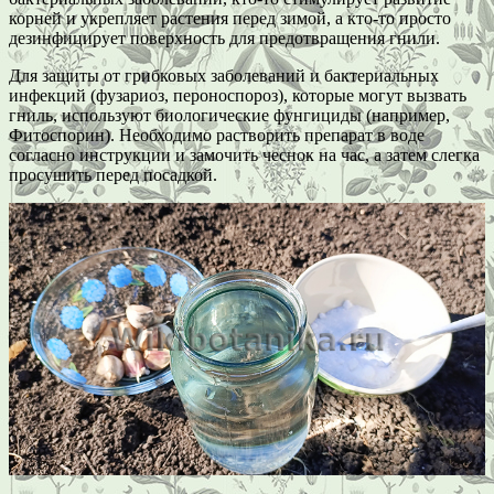
корней и укрепляет растения перед зимой, а кто-то просто
дезинфицирует поверхность для предотвращения гнили.
Для защиты от грибковых заболеваний и бактериальных
инфекций (фузариоз, пероноспороз), которые могут вызвать
гниль, используют биологические фунгициды (например,
Фитоспорин). Необходимо растворить препарат в воде
согласно инструкции и замочить чеснок на час, а затем слегка
просушить перед посадкой.