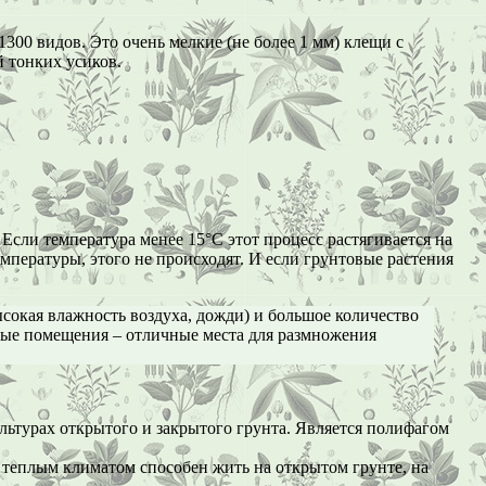
00 видов. Это очень мелкие (не более 1 мм) клещи с
 тонких усиков.
Если температура менее 15°С этот процесс растягивается на
мпературы, этого не происходят. И если грунтовые растения
ысокая влажность воздуха, дожди) и большое количество
тые помещения – отличные места для размножения
ультурах открытого и закрытого грунта. Является полифагом
 с теплым климатом способен жить на открытом грунте, на