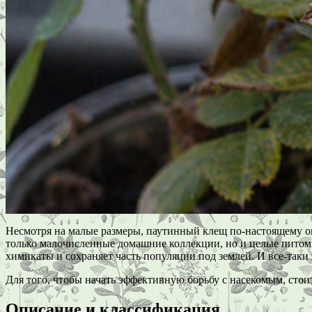
Несмотря на малые размеры, паутинный клещ по-настоящему опа
только малочисленные домашние коллекции, но и целые питомн
химикаты и сохраняет часть популяции под землей. И все-так
Для того, чтобы начать эффективную борьбу с насекомым, стои
Описание и классификация