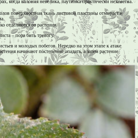
ах, когда колония невелика, паутинка практически незаметна.
колов поверхностная ткань листовой пластины отмирает и
на.
о отделяются от растения.
иста – пора бить тревогу.
тьев и молодых побегов. Нередко на этом этапе к атаке
стения начинают постепенно опадать, а затем растение