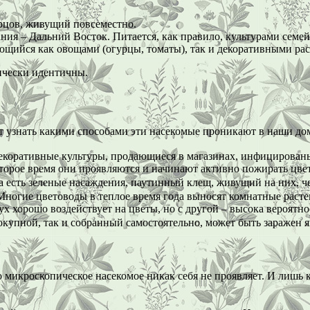
гурцов, живущий повсеместно.
тания – Дальний Восток. Питается, как правило, культурами семе
итающийся как овощами (огурцы, томаты), так и декоративными ра
ически идентичны.
т узнать какими способами эти насекомые проникают в наши дом
 декоративные культуры, продающиеся в магазинах, инфицирова
оторое время они проявляются и начинают активно пожирать цве
 есть зеленые насаждения, паутинный клещ, живущий на них, ч
огие цветоводы в теплое время года выносят комнатные растения
ух хорошо воздействует на цветы, но с другой – высока вероятн
купной, так и собранный самостоятельно, может быть заражен я
икроскопическое насекомое никак себя не проявляет. И лишь ко