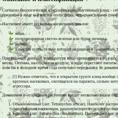
Согласно биологической классификации, паутинный клещ – семе
брюшком в виде вытянутой полусферы, четырьмя парами тонки
Насекомое имеет несколько жизненных циклов:
яйцо,
полупрозрачная светло-зеленая или бурая личинка,
нимфа,
взрослая особь, тельце которой окрашено в оранжевый,
При высокой дневной температуре яйцо превращается во взросл
месяц. Осенью, на открытом воздухе, клещи перестают питатьс
хотя бы в холодное время года получают передышку, то домашн
[!] Нужно отметить, что в открытом грунте клещ вообще 
крупных насекомых, охотящихся на паразита, сильно за
агрессора.
Домашним и огородным растениям вредят несколько видов пау
Обыкновенный (лат. Tetranychus urticae). Наиболее расп
(многоядным насекомым, рацион которого состоит из бол
Красный (лат. Tetranychus cinnabarinus). Повреждает как