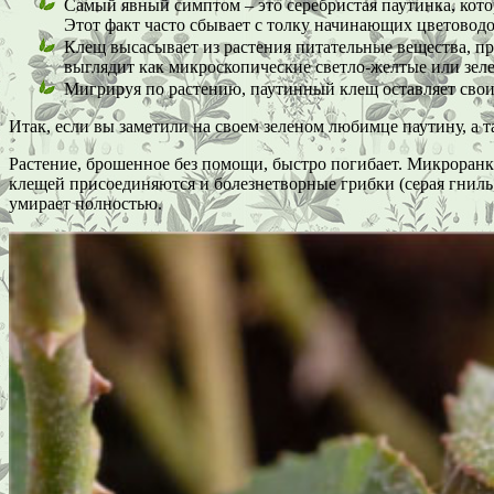
Самый явный симптом – это серебристая паутинка, кото
Этот факт часто сбывает с толку начинающих цветоводо
Клещ высасывает из растения питательные вещества, пр
выглядит как микроскопические светло-желтые или зеле
Мигрируя по растению, паутинный клещ оставляет свои
Итак, если вы заметили на своем зеленом любимце паутину, а т
Растение, брошенное без помощи, быстро погибает. Микроранк
клещей присоединяются и болезнетворные грибки (
серая гниль
умирает полностью.