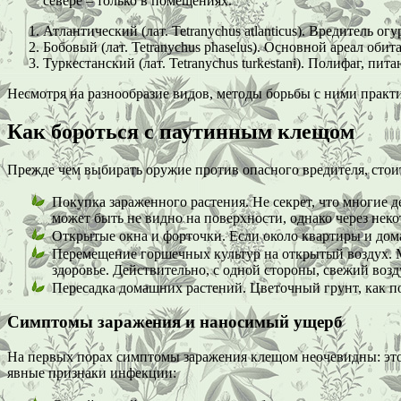
севере – только в помещениях.
Атлантический (лат. Tetranychus atlanticus). Вредитель о
Бобовый (лат. Tetranychus phaselus). Основной ареал оби
Туркестанский (лат. Tetranychus turkestani). Полифаг, п
Несмотря на разнообразие видов, методы борьбы с ними практ
Как бороться с паутинным клещом
Прежде чем выбирать оружие против опасного вредителя, стои
Покупка зараженного растения. Не секрет, что многие
может быть не видно на поверхности, однако через нек
Открытые окна и форточки. Если около квартиры и дома
Перемещение горшечных культур на открытый воздух. Мн
здоровье. Действительно, с одной стороны, свежий возд
Пересадка домашних растений. Цветочный грунт, как по
Симптомы заражения и наносимый ущерб
На первых порах симптомы заражения клещом неочевидны: это м
явные признаки инфекции: