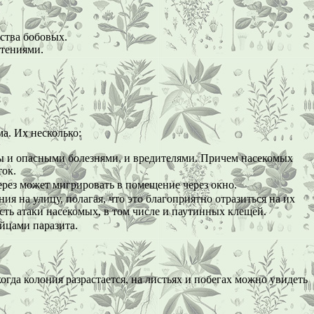
йства бобовых.
стениями.
а. Их несколько:
ны и опасными болезнями, и вредителями. Причем насекомых
ток.
ерез может мигрировать в помещение через окно.
 на улицу, полагая, что это благоприятно отразиться на их
ость атаки насекомых, в том числе и паутинных клещей.
йцами паразита.
гда колония разрастается, на листьях и побегах можно увидеть