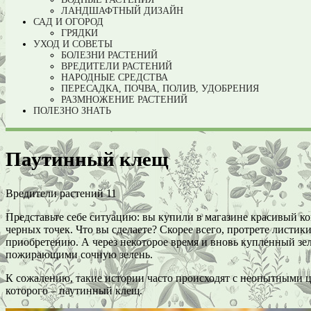
ЛАНДШАФТНЫЙ ДИЗАЙН
САД И ОГОРОД
ГРЯДКИ
УХОД И СОВЕТЫ
БОЛЕЗНИ РАСТЕНИЙ
ВРЕДИТЕЛИ РАСТЕНИЙ
НАРОДНЫЕ СРЕДСТВА
ПЕРЕСАДКА, ПОЧВА, ПОЛИВ, УДОБРЕНИЯ
РАЗМНОЖЕНИЕ РАСТЕНИЙ
ПОЛЕЗНО ЗНАТЬ
Паутинный клещ
Вредители растений
11
Представьте себе ситуацию: вы купили в магазине красивый к
черных точек. Что вы сделаете? Скорее всего, протрете листик
приобретению. А через некоторое время и вновь купленный з
пожирающими сочную зелень.
К сожалению, такие истории часто происходят с неопытными ц
которого – паутинный клещ.