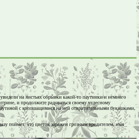
 увидели на листьях обрывки какой-то паутинки и немного
витрине, и продолжите радоваться своему чудесному
 паутиной с копошащимися на ней отвратительными букашками,
зу поймет, что цветок заражен грозным вредителем, имя