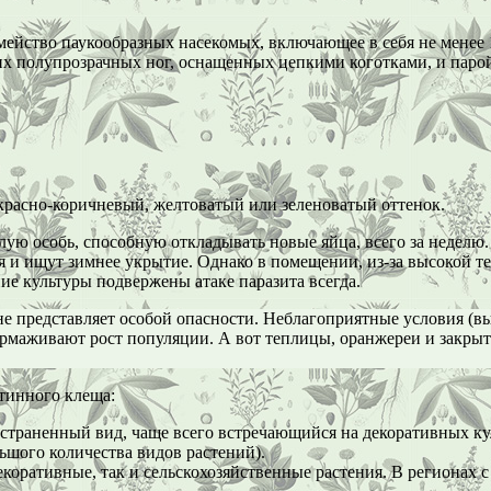
йство паукообразных насекомых, включающее в себя не менее 13
х полупрозрачных ног, оснащенных цепкими коготками, и парой
 красно-коричневый, желтоватый или зеленоватый оттенок.
ую особь, способную откладывать новые яйца, всего за неделю. 
я и ищут зимнее укрытие. Однако в помещении, из-за высокой те
ие культуры подвержены атаке паразита всегда.
не представляет особой опасности. Неблагоприятные условия (в
тормаживают рост популяции. А вот теплицы, оранжереи и закры
тинного клеща:
ространенный вид, чаще всего встречающийся на декоративных к
ьшого количества видов растений).
 декоративные, так и сельскохозяйственные растения. В регионах