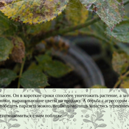
сен. Он в короткие сроки способен уничтожить растение, а зате
ики, выращивающие цветы на продажу. А борьба с агрессором – 
и победить паразита можно, необходимо лишь запастись терпени
т познакомиться с ним поближе.