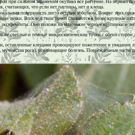
рой при сильном заражении окутано все растение. На первых пор
в, считающих, что если нет паутины, нет и клеща.
окалывая поверхность листа острым хоботком. Вокруг этих про
ные точки. Впоследствии точки сливаются в более крупные пят
 экскременты. Они похожи на маленькие черные крупинки и легк
акже светлые и темные микроскопические точки с обеих сторон л
и, оставленные клещами провоцируют пожелтение и увядание лис
,
мучнистая роса
), усиливающие болезнь. Поврежденные части ра